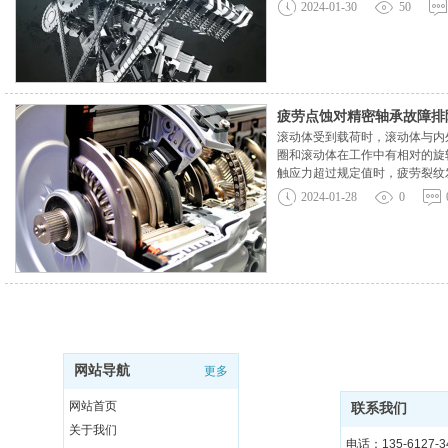
液压件的阻隔，为了提高监测效
2024-01-30
50
式贮油器，贮油器应作成倒圆锥台
疲劳点蚀对精密轴承故障排
滚动体受到载荷时，滚动体与内
圈和滚动体在工作中有相对的旋
触应力超过规定值时，疲劳裂纹
内外圈滚动体表面的疲劳点蚀，
2024-01-28
0
和振动损失，所以点蚀是滚动精密
网站导航
更多
网站首页
联系我们
关于我们
电话：135-6127-3